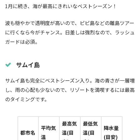
1月に続き、海が最高にきれいなベストシーズン！
波も穏やかで透明度が高いので、ピピ島などの離島ツアー
に行くなら今がチャンス。日差しは強烈なので、ラッシュ
ガードは必須。
サムイ島
サムイ島も完全にベストシーズン入り。海の青さが一層増
し、雨の心配も少ないので、リゾートを満喫するには最高
のタイミングです。
最高気
最低気
平均気
降水量
都市名
温(目
温(目
温
(目安)