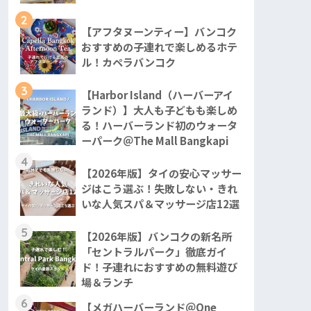
2
【アフタヌーンティー】バンコク
おすすめの子連れで楽しめるホテ
ル！カペラバンコク
3
【Harbor Island（ハーバーアイ
ランド）】大人も子どもも楽しめ
る！ハーバーランド初のウォータ
ーパーク＠The Mall Bangkapi
4
【2026年版】タイの安心マッサー
ジはこう選ぶ！失敗しない・きれ
いな人気スパ＆マッサージ店12選
5
【2026年版】バンコクの新名所
「セントラルパーク」徹底ガイ
ド！子連れにおすすめの無料遊び
場＆ランチ
6
【メガハーバーランド＠One