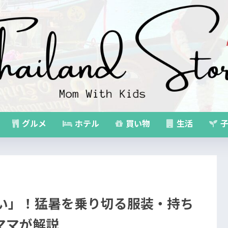
グルメ
ホテル
買い物
生活
子
暑い」！猛暑を乗り切る服装・持ち
ママが解説