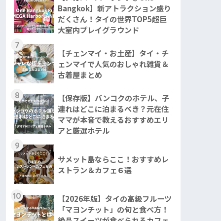
Bangkok】新アトラクション盛り
だくさん！タイの世界TOP5超巨
大室内プレイグラウンド
7
【チェンマイ・お土産】タイ・チ
ェンマイで人気のおしゃれ雑貨＆
古着屋まとめ
8
【保存版】バンコクのホテル、子
連れはどこに泊まるべき？元在住
ママが本音で教えるおすすめエリ
アと厳選ホテル
9
サメット島ならここ！おすすめレ
ストラン＆カフェ６選
10
【2026年版】タイの高級フルーツ
「マヨンチット」の旬と食べ方！
絶品スイーツが食べられるカフェ