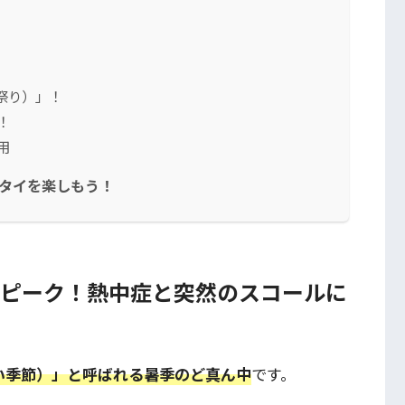
祭り）」！
！
用
のタイを楽しもう！
のピーク！熱中症と突然のスコールに
い季節）」と呼ばれる暑季のど真ん中
です。