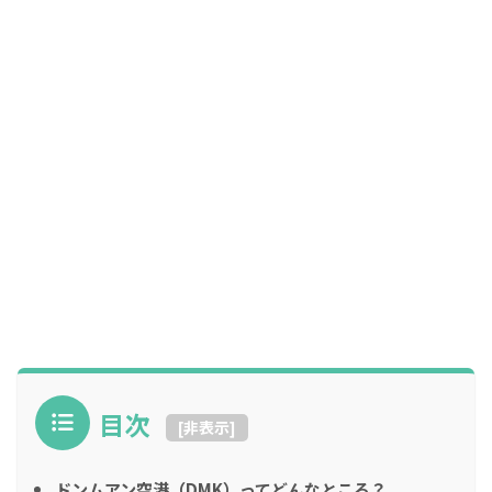
目次
[
非表示
]
ドンムアン空港（DMK）ってどんなところ？