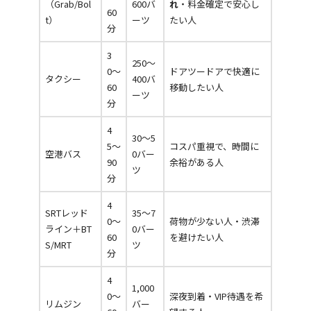
（Grab/Bol
600バ
れ
・料金確定で安心し
60
t）
ーツ
たい人
分
3
250〜
0〜
ドアツードアで快適に
タクシー
400バ
60
移動したい人
ーツ
分
4
30〜5
5〜
コスパ重視で、時間に
空港バス
0バー
90
余裕がある人
ツ
分
4
SRTレッド
35〜7
0〜
荷物が少ない人・渋滞
ライン＋BT
0バー
60
を避けたい人
S/MRT
ツ
分
4
1,000
0〜
深夜到着・VIP待遇を希
リムジン
バー