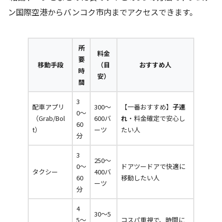
ン国際空港からバンコク市内までアクセスできます。
所
料金
要
移動手段
（目
おすすめ人
時
安）
間
3
配車アプリ
300〜
【一番おすすめ】
子連
0〜
（Grab/Bol
600バ
れ
・料金確定で安心し
60
t）
ーツ
たい人
分
3
250〜
0〜
ドアツードアで快適に
タクシー
400バ
60
移動したい人
ーツ
分
4
30〜5
5〜
コスパ重視で、時間に