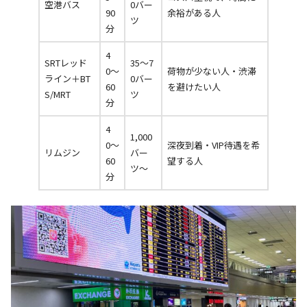
空港バス
0バー
90
余裕がある人
ツ
分
4
SRTレッド
35〜7
0〜
荷物が少ない人・渋滞
ライン＋BT
0バー
60
を避けたい人
S/MRT
ツ
分
4
1,000
0〜
深夜到着・VIP待遇を希
リムジン
バー
60
望する人
ツ〜
分