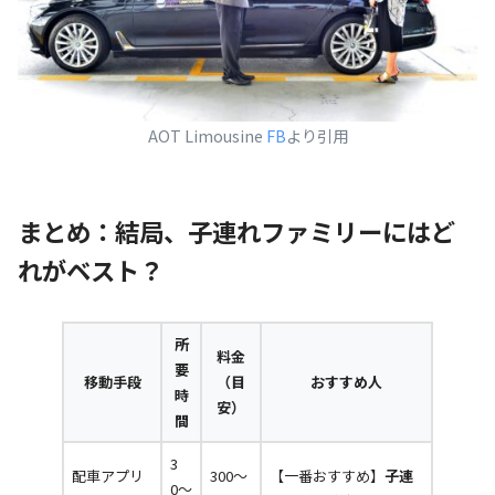
AOT Limousine
FB
より引用
まとめ：結局、子連れファミリーにはど
れがベスト？
所
料金
要
移動手段
（目
おすすめ人
時
安）
間
3
配車アプリ
300〜
【一番おすすめ】
子連
0〜