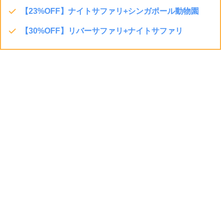
【
23%OFF
】ナイトサファリ+シンガポール動物園
【30%OFF】リバーサファリ+ナイトサファリ
▼すこし歩くと左手にショッピングモール裏のバス停が見えます。
左に曲がって中まで入りましょう。
STEP.4
乗ったら直行！次の駅がシンガポール動物園・ナイト
サファリ・リバーサファリ (所要時間15分)
138