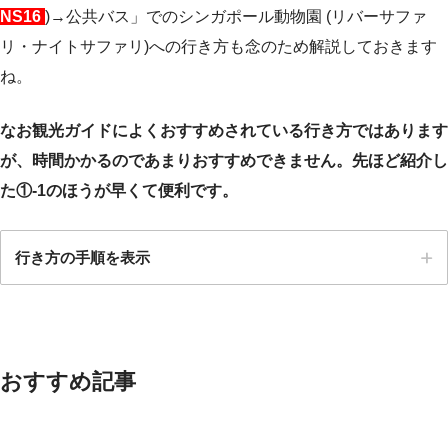
NS16
)→公共バス」でのシンガポール動物園 (リバーサファ
リ・ナイトサファリ)への行き方も念のため解説しておきます
ね。
なお観光ガイドによくおすすめされている行き方ではあります
が、時間かかるのであまりおすすめできません。先ほど紹介し
た①-1のほうが早くて便利です。
行き方の手順を表示
STEP.1
NS16
カーティブ駅に着いたら出口A (EXIT A)にむかう
おすすめ記事
赤の路線
シャトルバス乗り場は出口A (EXIT A)近くです。