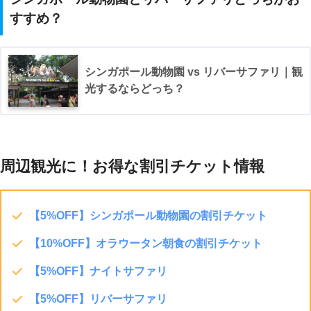
すすめ？
▼このショッピングモールを左手にまっすぐ歩きます。写真の右奥
のほうにバスが出てきているのが見えます。そこまで行けばOK。
シンガポール動物園 vs リバーサファリ｜観
光するならどっち？
周辺観光に！お得な割引チケット情報
【
5%OFF
】シンガポール動物園の割引チケット
STEP.3
【
10%OFF
】オラウータン朝食の割引チケット
シャトルバスを待つ
【5%OFF】ナイトサファリ
シャトルバスの運行間隔は通常20分で、夕方5:20pm~7:40pmの間
は増便されて間隔も短くなります。
【5%OFF】リバーサファリ
▼シャトルバスは見たらすぐそれと分かるデザイン！