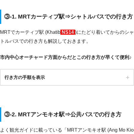
③-1. MRTカーティブ駅⇒シャトルバスでの行き方
MRTでカーティブ駅 (Khatib
NS14
)にたどり着いてからのシャ
トルバスでの行き方も解説しておきます。
市内中心オーチャード方面からだとこの行き方が早くて便利♪
行き方の手順を表示
STEP.0
MRTカーティブ駅 (Khatib
NS14
)に行く
③-2. MRTアンモキオ駅⇒公共バスでの行き方
カーティブ駅には①
赤の路線
ノース・サウスライン(南北線) –
North South Lineで！
よく観光ガイドに載っている「MRTアンモキオ駅 (Ang Mo Kio