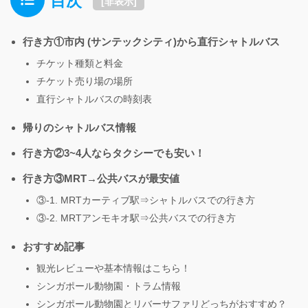
目次
[
非表示
]
行き方①市内 (サンテックシティ)から直行シャトルバス
チケット種類と料金
チケット売り場の場所
直行シャトルバスの時刻表
帰りのシャトルバス情報
行き方②3~4人ならタクシーでも安い！
行き方③MRT→公共バスが最安値
③-1. MRTカーティブ駅⇒シャトルバスでの行き方
③-2. MRTアンモキオ駅⇒公共バスでの行き方
おすすめ記事
観光レビューや基本情報はこちら！
シンガポール動物園・トラム情報
シンガポール動物園とリバーサファリどっちがおすすめ？