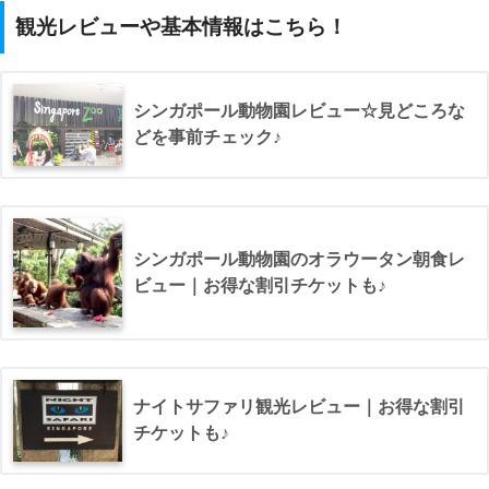
観光レビューや基本情報はこちら！
シンガポール動物園レビュー☆見どころな
どを事前チェック♪
シンガポール動物園のオラウータン朝食レ
ビュー｜お得な割引チケットも♪
STEP.2
シャトルバス乗り場は出口Aをでて左へまっすぐ (50m
ナイトサファリ観光レビュー｜お得な割引
以内)
チケットも♪
出口さえ間違えなければ問題ないハズ。
▼見えにくいのですが写真中央やや左にある出口Aをでたらすぐ左