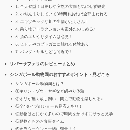
1. 全天候型！日差しや突然の大雨も気にせず観光
2. 小ぢんまりしていて3時間もあれば全部まわれる
3. エキゾチックな川の生物がたくさん！
4. 乗り物アトラクションも案外たのしめる♪
5. 魚のエサやりタイムは必見！
6. ヒトデやカブトガニに触れる体験あり
7. パンダ・サルなども間近で！
リバーサファリのレビューまとめ
シンガポール動物園のおすすめポイント・見どころ
シンガポール動物園とは？
①キリン・ゾウ・ヤギなど餌やり体験
②オリが無く放し飼い、間近で動物を楽しめる♪
③全4タイプのショーも見応えあり！
④動物はとにかく多いので時間をかけずにサッと見学
⑤動物たちのお食事タイム
⑥オラウータンと一緒に朝食！？