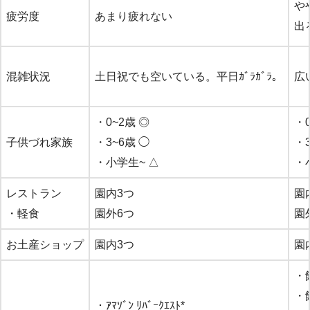
や
疲労度
あまり疲れない
出
混雑状況
土日祝でも空いている。平日ｶﾞﾗｶﾞﾗ。
広
・0~2歳 ◎
・0
子供づれ家族
・3~6歳 ◯
・
・小学生~ △
・
レストラン
園内3つ
園
・軽食
園外6つ
園外
お土産ショップ
園内3つ
園内
・
・
・ｱﾏｿﾞﾝ ﾘﾊﾞｰｸｴｽﾄ*