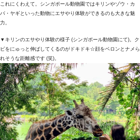
これにくわえて。シンガポール動物園ではキリンやゾウ・カ
バ・ヤギといった動物にエサやり体験ができるのも大きな魅
力。
▼キリンのエサやり体験の様子 (シンガポール動物園にて)。ク
ビをにゅっと伸ばしてくるのがドキドキ☆顔をベロンとナメら
れそうな距離感です (笑)。