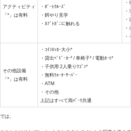
・ﾄ
アクティビティ
・ﾎﾞｰﾄｸﾙｰｽﾞ
・ｼ
「*」は有料
・餌やり見学
・
・ｶﾌﾞﾄｶﾞﾆに触れる
・
・
・ｺｲﾝﾛｯｶｰ大小*
・貸出ﾍﾞﾋﾞｰｶｰ* / 車椅子* / 電動ｶｰﾄ*
・子供用 2人乗りﾜｺﾞﾝ*
その他設備
・無料ｳｫｰﾀｰｻｰﾊﾞｰ
「*」は有料
・ATM
・その他
上記はすべて両ﾊﾟｰｸ共通
では。