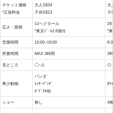
チケット価格
大人S$34
大
*正規料金
子供S$23
子
12ヘクタール
2
広さ・面積
*東京ﾄﾞｰﾑ2.6個分
*東
営業時間
10:00~19:00
8:
所要時間
MAX 3時間
3
見どころ
◯~△
◎
パンダ
希少動物
ﾚｯｻｰﾊﾟﾝﾀﾞ
ﾎﾜ
ｶﾞﾋﾞｱﾙ他
ショー
無し
4