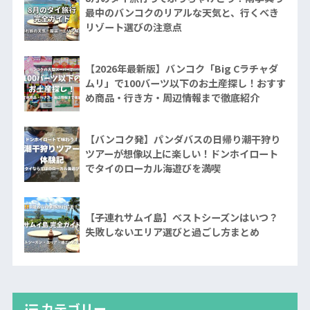
最中のバンコクのリアルな天気と、行くべき
リゾート選びの注意点
【2026年最新版】バンコク「Big Cラチャダ
ムリ」で100バーツ以下のお土産探し！おすす
め商品・行き方・周辺情報まで徹底紹介
【バンコク発】パンダバスの日帰り潮干狩り
ツアーが想像以上に楽しい！ドンホイロート
でタイのローカル海遊びを満喫
【子連れサムイ島】ベストシーズンはいつ？
失敗しないエリア選びと過ごし方まとめ
カテゴリー