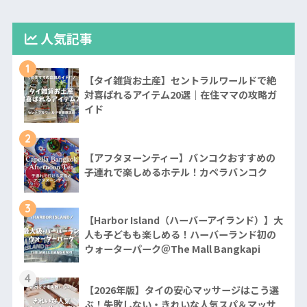
人気記事
1
【タイ雑貨お土産】セントラルワールドで絶
対喜ばれるアイテム20選｜在住ママの攻略ガ
イド
2
【アフタヌーンティー】バンコクおすすめの
子連れで楽しめるホテル！カペラバンコク
3
【Harbor Island（ハーバーアイランド）】大
人も子どもも楽しめる！ハーバーランド初の
ウォーターパーク＠The Mall Bangkapi
4
【2026年版】タイの安心マッサージはこう選
ぶ！失敗しない・きれいな人気スパ＆マッサ