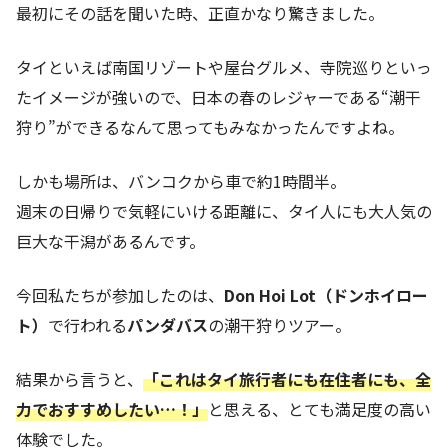
最初にその話を聞いた時、正直かなり驚きました。
タイといえば南国リゾートや屋台グルメ、寺院巡りといっ
たイメージが強いので、日本の春のレジャーである“潮干
狩り”ができるなんて思ってもみなかったんですよね。
しかも場所は、バンコクから車で約1時間半。
週末の日帰りで気軽にいける距離に、タイ人にも大人気の
巨大な干潟があるんです。
今回私たちが参加したのは、
Don Hoi Lot（ドンホイロー
ト）
で行われる
パンダバス
の潮干狩りツアー。
結果から言うと、
「これはタイ旅行者にも在住者にも、全
力でおすすめしたい…！」
と思える、とても満足度の高い
体験でした。