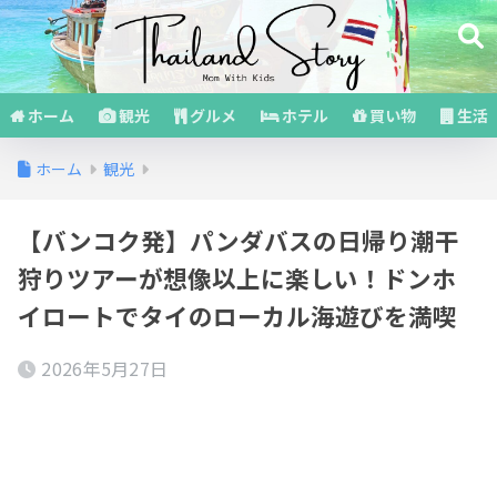
ホーム
観光
グルメ
ホテル
買い物
生活
ホーム
観光
【バンコク発】パンダバスの日帰り潮干
狩りツアーが想像以上に楽しい！ドンホ
イロートでタイのローカル海遊びを満喫
2026年5月27日