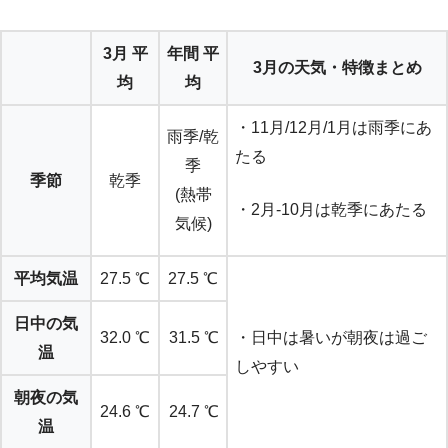
3月 平
年間 平
3月の天気・特徴まとめ
均
均
・11月/12月/1月は雨季にあ
雨季/乾
たる
季
季節
乾季
(熱帯
・2月-10月は乾季にあたる
気候)
平均気温
27.5 ℃
27.5 ℃
日中の気
32.0 ℃
31.5 ℃
・日中は暑いが朝夜は過ご
温
しやすい
朝夜の気
24.6 ℃
24.7 ℃
温