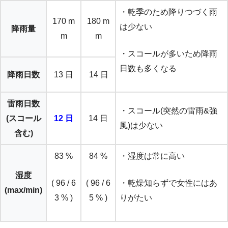
・乾季のため降りつづく雨
170 m
180 m
は少ない
降雨量
m
m
・スコールが多いため降雨
日数も多くなる
降雨日数
13 日
14 日
雷雨日数
・スコール(突然の雷雨&強
(スコール
12 日
14 日
風)は少ない
含む)
83 %
84 %
・湿度は常に高い
湿度
( 96 / 6
( 96 / 6
・乾燥知らずで女性にはあ
(max/min)
3 % )
5 % )
りがたい