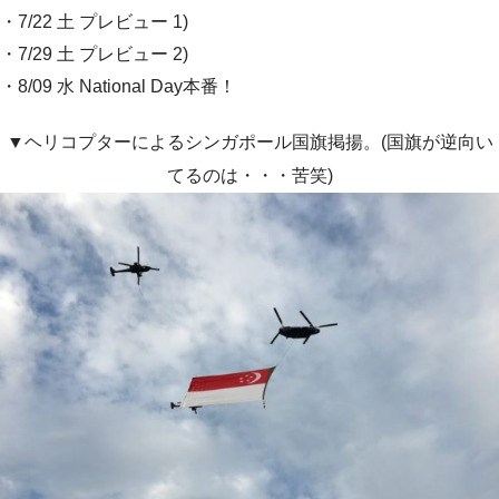
・7/22 土 プレビュー 1)
・7/29 土 プレビュー 2)
・8/09 水 National Day本番！
▼ヘリコプターによるシンガポール国旗掲揚。(国旗が逆向い
てるのは・・・苦笑)