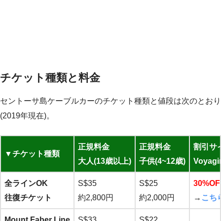
チケット種類と料金
セントーサ島ケーブルカーのチケット種類と値段は次のとおり
(2019年現在)。
正規料金
正規料金
割引サ
▼チケット種類
大人(13歳以上)
子供(4~12歳)
Voyagi
全ラインOK
S$35
S$25
30%O
往復チケット
約2,800円
約2,000円
→
こち
Mount Faber Line
S$33
S$22