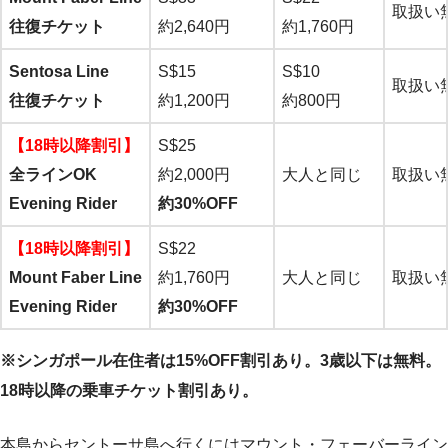
取扱い
往復チケット
約2,640円
約1,760円
Sentosa Line
S$15
S$10
取扱い
往復チケット
約1,200円
約800円
【18時以降割引】
S$25
全ラインOK
約2,000円
大人と同じ
取扱い
Evening Rider
約30%OFF
【18時以降割引】
S$22
Mount Faber Line
約1,760円
大人と同じ
取扱い
Evening Rider
約30%OFF
※シンガポール在住者は15%OFF割引あり。3歳以下は無料。
18時以降の乗車チケット割引あり。
本島からセントーサ島へ行くにはマウント・フェーバーライン