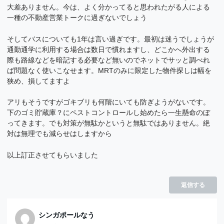
大差ありません。今は、よく分かってると思われたがる人による
一種の不動産営業トークに過ぎないでしょう
そしてバスについても1年は言い過ぎです。最初は迷うでしょうが
通勤通学に利用する場合は数日で慣れますし、どこかへ外出する
際も路線などを暗記する必要など無いのでネットでサッと調べれ
ば問題なく使いこなせます。MRTのみに限定した物件探しは幅を
狭め、損してますよ
アリもそうですがゴキブリも何階にいても防ぎようがないです。
下のゴミ貯蔵庫？にペストコントロールし始めたら一生懸命のぼ
ってきます。でも対策が無駄かというと無駄ではありません。絶
対は無理でも減らせはしますから
以上訂正させてもらいました
返信する
シンガポールなう