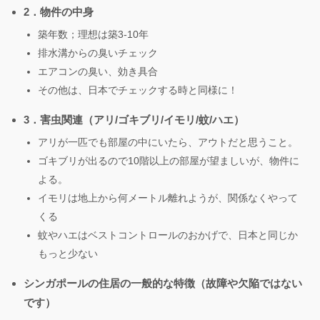
2．物件の中身
築年数；理想は築3-10年
排水溝からの臭いチェック
エアコンの臭い、効き具合
その他は、日本でチェックする時と同様に！
3．害虫関連（アリ/ゴキブリ/イモリ/蚊/ハエ）
アリが一匹でも部屋の中にいたら、アウトだと思うこと。
ゴキブリが出るので10階以上の部屋が望ましいが、物件に
よる。
イモリは地上から何メートル離れようが、関係なくやって
くる
蚊やハエはベストコントロールのおかげで、日本と同じか
もっと少ない
シンガポールの住居の一般的な特徴（故障や欠陥ではない
です）