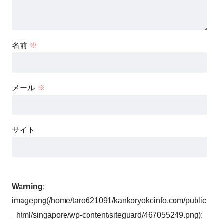
名前
※
メール
※
サイト
Warning
:
imagepng(/home/taro621091/kankoryokoinfo.com/public
_html/singapore/wp-content/siteguard/467055249.png):