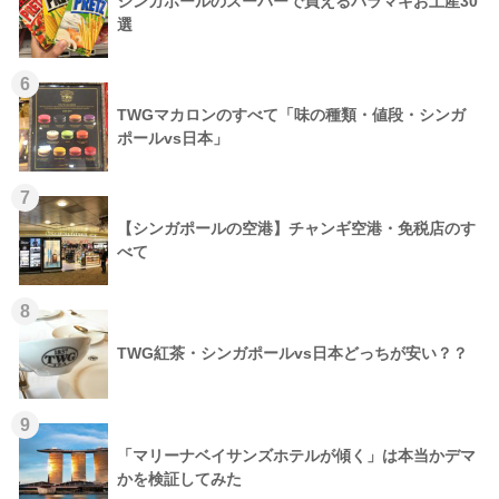
シンガポールのスーパーで買えるバラマキお土産30
選
6
TWGマカロンのすべて「味の種類・値段・シンガ
ポールvs日本」
7
【シンガポールの空港】チャンギ空港・免税店のす
べて
8
TWG紅茶・シンガポールvs日本どっちが安い？？
9
「マリーナベイサンズホテルが傾く」は本当かデマ
かを検証してみた