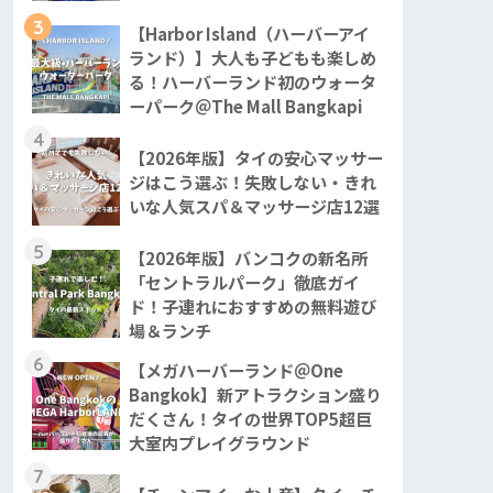
3
【Harbor Island（ハーバーアイ
ランド）】大人も子どもも楽しめ
る！ハーバーランド初のウォータ
ーパーク＠The Mall Bangkapi
4
【2026年版】タイの安心マッサー
ジはこう選ぶ！失敗しない・きれ
いな人気スパ＆マッサージ店12選
5
【2026年版】バンコクの新名所
「セントラルパーク」徹底ガイ
ド！子連れにおすすめの無料遊び
場＆ランチ
6
【メガハーバーランド＠One
Bangkok】新アトラクション盛り
だくさん！タイの世界TOP5超巨
大室内プレイグラウンド
7