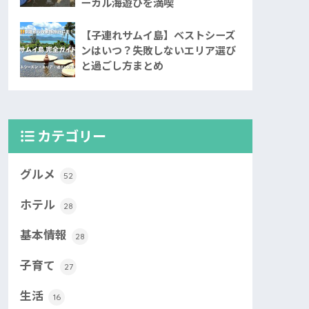
ーカル海遊びを満喫
【子連れサムイ島】ベストシーズ
ンはいつ？失敗しないエリア選び
と過ごし方まとめ
カテゴリー
グルメ
52
ホテル
28
基本情報
28
子育て
27
生活
16