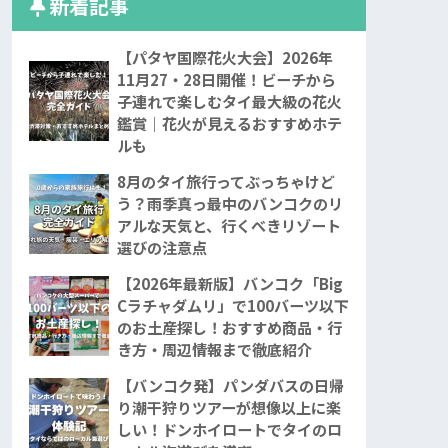
新着記事
【パタヤ国際花火大会】2026年
11月27・28日開催！ビーチから
子連れで楽しむタイ最大級の花火
鑑賞｜花火が見えるおすすめホテ
ルも
8月のタイ旅行ってぶっちゃけど
う？雨季真っ最中のバンコクのリ
アルな天気と、行くべきリゾート
選びの注意点
【2026年最新版】バンコク「Big
Cラチャダムリ」で100バーツ以下
のお土産探し！おすすめ商品・行
き方・周辺情報まで徹底紹介
【バンコク発】パンダバスの日帰
り潮干狩りツアーが想像以上に楽
しい！ドンホイロートでタイのロ