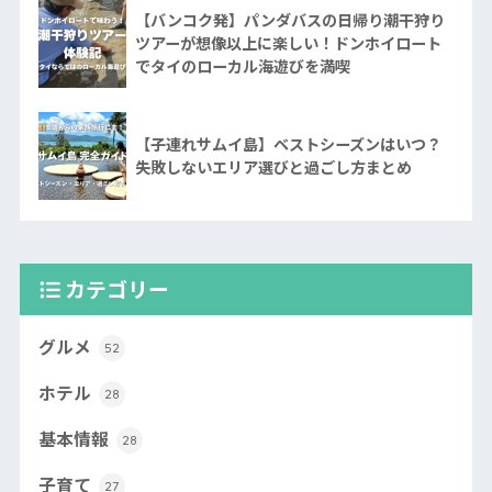
【バンコク発】パンダバスの日帰り潮干狩り
ツアーが想像以上に楽しい！ドンホイロート
でタイのローカル海遊びを満喫
【子連れサムイ島】ベストシーズンはいつ？
失敗しないエリア選びと過ごし方まとめ
カテゴリー
グルメ
52
ホテル
28
基本情報
28
子育て
27